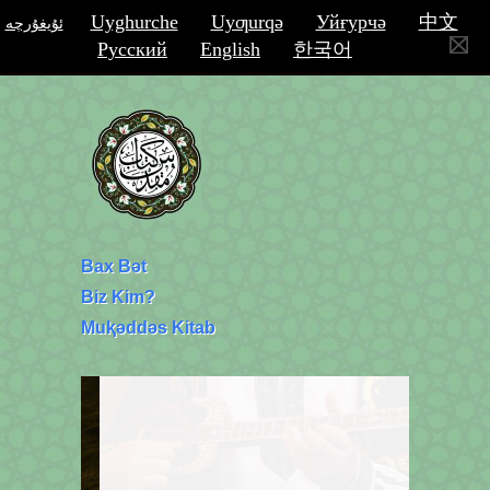
Uyghurche
Uyƣurqә
Уйғурчә
中文
ئۇيغۇرچە
Русский
English
한국어
Bax Bәt
Biz Kim?
Muⱪәddәs Kitab