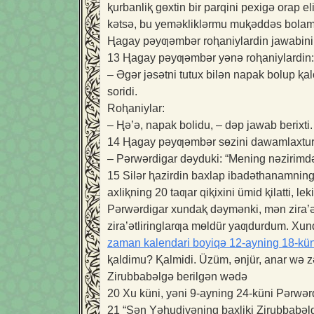
ⱪurbanliⱪ gɵxtin bir parqini pexigə orap 
kətsə, bu yeməkliklərmu muⱪəddəs bola
Ⱨagay pəyƣəmbər roⱨaniylardin jawabini so
13
Ⱨagay pəyƣəmbər yənə roⱨaniylardin:
– Əgər jəsətni tutux bilən napak bolup ⱪa
soridi.
Roⱨaniylar:
– Ⱨə’ə, napak bolidu, – dəp jawab berixti.
14
Ⱨagay pəyƣəmbər sɵzini dawamlaxtur
– Pərwərdigar dəyduki: “Mening nəzirimdə 
15
Silər ⱨazirdin baxlap ibadəthanamning 
axliⱪning 20 taƣar qiⱪixini ümid ⱪilatti, lek
Pərwərdigar xundaⱪ dəymənki, mən zira’ət
zira’ətliringlarƣa mɵldür yaƣdurdum. Xunda
zaman kalendari boyiqə 12-ayning 18-küni
ⱪaldimu? Ⱪalmidi. Üzüm, ənjür, anar wə z
Zirubbabəlgə berilgən wədə
20
Xu küni, yəni 9-ayning 24-küni Pərwər
21
“Sən Yəⱨudiyəning baxliⱪi Zirubbabəlg