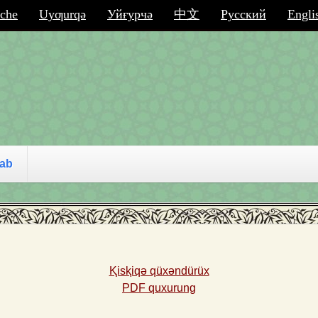
che
Uyƣurqә
Уйғурчә
中文
Русский
Engli
tab
Ⱪisⱪiqə qüxəndürüx
PDF quxurung