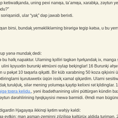
elip ketiwatⱪanda, uning pexi nanƣa, ta’amƣa, xarabⱪa, zəytun 
mdu?”
riƣanidi, ular “yaⱪ” dəp jawab berixti.
lƣan birsi, bundaⱪ yeməkliklərning birərigə tegip kətsə, u bu y
up yənə mundaⱪ dedi:
bu həlⱪ napaktur. Ularning ⱪolliri təgkən ⱨərⱪandaⱪ ix, manga 
ulini ⱪoyuxtin burunⱪi ɵtmüxni oylap beⱪinglar!
16
Burunⱪi əⱨwa
in u pəⱪət 10 taƣarla qiⱪatti. Bir küb xarabning 50 koza qiⱪixini üm
liringlarni ⱪurutuwetix üqün issiⱪ xamal qiⱪardim. Ularni sesi
ⱪ turuⱪluⱪ, silər mening yolumƣa ⱪaytip kelixni rət ⱪildinglar.
gə toƣra kelidu.
, yəni ibadəthanining ulini püttürgən kündin ba
əytun dərəhlirining ⱨeqⱪaysisi mewə bərmidi. Əmdi mən bügünd
digardin Ⱨagayƣa ikkinqi ⱪetim wəⱨiy kəldi:
ə eytⱪin: mən asman-zeminni zilziligə kəltürüx aldida turimən.