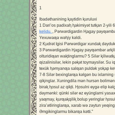
1
Ibadəthanining ⱪaytidin ⱪuruluxi
1
Dari’os padixaⱨ ⱨakimiyət tutⱪan 2-yili 
kelidu.
, Pərwərdigardin Ⱨagay pəyƣəmbər 
Yexuwaƣa wəⱨiy kəldi.
2
Ⱪudrət Igisi Pərwərdigar xundaⱪ dəyduki:
3
Pərwərdigardin Ⱨagay pəyƣəmbər arⱪiliⱪ
olturidiƣan waⱪtinglarmu?
5
Silər ⱪiliwat
ƣizalinisilər, lekin pəⱪət toymaysilər. Su iq
tɵxük ⱨəmyanƣa salƣan puldək yoⱪap ket
7-8
Silər bexinglarƣa kəlgən bu ixlarning
qiⱪinglar. Xuningdila mən hursən bolimə
biraⱪ ⱨosul az qiⱪti. Ⱨosulni ɵygə elip 
dəymənki: qünki silər ɵz ɵyünglarni yasax
yaƣmay, ⱪurƣaⱪqiliⱪ bolup yeringlar ⱨosul 
zira’ətliringlarƣa, xarab wə zəytun yeƣin
Əmgikinglarmu bikarƣa kətti.”