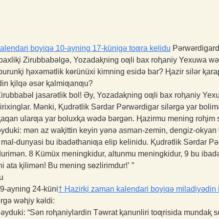
alendari boyiqə 10-ayning 17-künigə toƣra kelidu
Pərwərdigard
 baxliⱪi Zirubbabəlgə, Yozadaⱪning oƣli bax roⱨaniy Yexuwa wə 
burunⱪi ⱨəxəmətlik kɵrünüxi kimning esidə bar? Ⱨazir silər ⱪara
idin ⱪilqə əsər ⱪalmiƣanƣu?
ubbabəl jasarətlik bol! Əy, Yozadaⱪning oƣli bax roⱨaniy Yexuwa
 kirixinglar. Mənki, Ⱪudrətlik Sərdar Pərwərdigar silərgə yar b
rⱪaqan ularƣa yar boluxⱪa wədə bərgən. Ⱨazirmu mening roⱨim s
yduki: mən az waⱪittin keyin yənə asman-zemin, dengiz-okyan w
ing mal-dunyasi bu ibadəthaniƣa elip kelinidu. Ⱪudrətlik Sərdar
durimən.
8
Kümüx meningkidur, altunmu meningkidur,
9
bu ibad
i ata ⱪilimən! Bu mening sɵzlirimdur!’ ”
u
 9-ayning 24-küni
†
Ⱨazirⱪi zaman kalendari boyiqə miladiyədin il
gə wəⱨiy kəldi:
yduki: “Sən roⱨaniylardin Təwrat ⱪanunliri toƣrisida mundaⱪ so