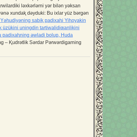
wilardiki ləxkərlərni yər bilən yəksan
yənə xundaⱪ dəyduki: Bu ixlar yüz bərgən
Yəⱨudiyəning sabiⱪ padixaⱨi Yiⱨoyakin
zükini uningdin tartiwalidiƣanliⱪini
bu padixaⱨning əwladi bolup, Huda
g – Ⱪudrətlik Sərdar Pərwərdigarning