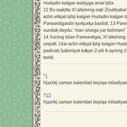
Hudadin kəlgən wəⱨiygə əməl ⱪilix
12
Bu waⱪitta Xi’altelning oƣli Zirubbabə
ɵzliri etiⱪad ⱪilip kəlgən Hudadin kəlgən
Pərwərdigardin ⱪorⱪuxⱪa baxlidi.
13
Pərw
xundaⱪ dəydu: ‘mən silərgə yar bolimən!’ 
14
Xuning bilən Pərwərdigar, Xi’altelning
urƣutti. Ular ɵzliri etiⱪad ⱪilip kəlgən Hu
padixaⱨ ⱨakimiyət tutⱪan 2-yili 6-ayning 2
boldi.
*
1
Ⱨazirⱪi zaman kalendari boyiqə miladiyədin
†
15
Ⱨazirⱪi zaman kalendari boyiqə miladiyədin