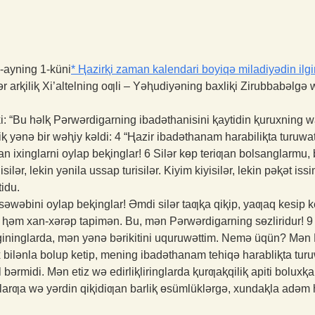
6-ayning 1-küni
*
Ⱨazirⱪi zaman kalendari boyiqə miladiyədin ilgir
arⱪiliⱪ Xi’altelning oƣli – Yəⱨudiyəning baxliⱪi Zirubbabəlgə
 “Bu həlⱪ Pərwərdigarning ibadəthanisini ⱪaytidin ⱪuruxning waⱪit
 yənə bir wəⱨiy kəldi:
4
“Ⱨazir ibadəthanam harabiliⱪta turuwat
ⱪan ixinglarni oylap beⱪinglar!
6
Silər kɵp teriƣan bolsanglarmu, 
isilər, lekin yənila ussap turisilər. Kiyim kiyisilər, lekin pəⱪət is
idu.
 səwəbini oylap beⱪinglar! Əmdi silər taƣⱪa qiⱪip, yaƣaq kesip k
n ⱨəm xan-xərəp tapimən. Bu, mən Pərwərdigarning sɵzliridur!
kəlgininglarda, mən yənə bərikitini uquruwəttim. Nemə üqün? Mə
 bilənla bolup ketip, mening ibadəthanam tehiqə harabliⱪta tur
bərmidi. Mən etiz wə edirliⱪliringlarda ⱪurƣaⱪqiliⱪ apiti boluxⱪ
glarƣa wə yərdin qiⱪidiƣan barliⱪ ɵsümlüklərgə, xundaⱪla adəm 