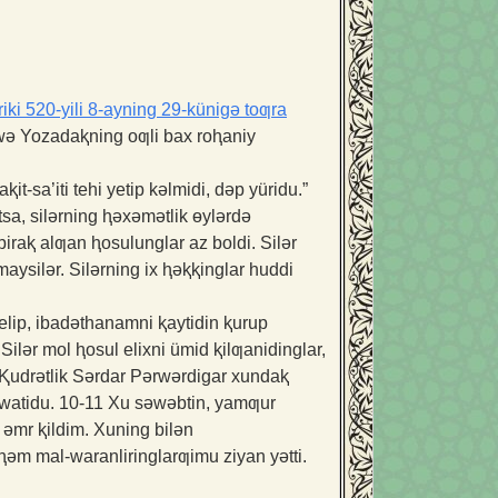
iki 520-yili 8-ayning 29-künigə toƣra
 wə Yozadaⱪning oƣli bax roⱨaniy
-sa’iti tehi yetip kəlmidi, dəp yüridu.”
sa, silərning ⱨəxəmətlik ɵylərdə
biraⱪ alƣan ⱨosulunglar az boldi. Silər
simaysilər. Silərning ix ⱨəⱪⱪinglar huddi
elip, ibadəthanamni ⱪaytidin ⱪurup
9
Silər mol ⱨosul elixni ümid ⱪilƣanidinglar,
n Ⱪudrətlik Sərdar Pərwərdigar xundaⱪ
uwatidu.
10-11
Xu səwəbtin, yamƣur
a əmr ⱪildim. Xuning bilən
ⱨəm mal-waranliringlarƣimu ziyan yətti.