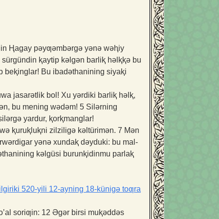
in Ⱨagay pəyƣəmbərgə yənə wəⱨiy
sürgündin ⱪaytip kəlgən barliⱪ həlⱪⱪə bu
p beⱪinglar! Bu ibadəthanining siyaⱪi
 jasarətlik bol! Xu yərdiki barliⱪ həlⱪ,
olimən, bu mening wədəm!
5
Silərning
ilərgə yardur, ⱪorⱪmanglar!
ə ⱪuruⱪluⱪni zilziligə kəltürimən.
7
Mən
 Pərwərdigar yənə xundaⱪ dəyduki: bu mal-
əthanining kəlgüsi burunⱪidinmu parlaⱪ
giriki 520-yili 12-ayning 18-künigə toƣra
’al soriƣin:
12
Əgər birsi muⱪəddəs