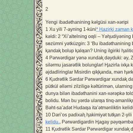
2
Yengi ibadəthanining kəlgüsi xan-xəripi
1
Xu yili 7-ayning 1-küni
*
Ⱨazirⱪi zaman k
kəldi:
2
“Xi’altelning oƣli – Yəⱨudiyəning
sɵzümni yətküzgin:
3
‘Bu ibadəthanining 
ⱪandaⱪ bolup ⱪalƣan? Uning ilgiriki ⱨalit
4
Pərwərdigar yənə xundaⱪ dəyduki: əy, Zir
silərmu jasarətlik bolunglar! Ⱨazirla ixⱪa
əjdadliringlar Misirdin qiⱪⱪanda, mən ⱨə
6
Ⱪudrətlik Sərdar Pərwərdigar xundaⱪ də
pütkül əllərni zilziligə kəltürimən, ularn
dunya bilən ibadəthanini xan-xərəpkə tol
bolidu. Mən bu yərdə ularƣa tinq-amanliⱪn
Bəht-sa’adət Hudaƣa ita’ətmənliktin kelid
10
Dari’os padixaⱨ ⱨakimiyət tutⱪan 2-yili
kelidu.
, Pərwərdigardin Ⱨagay pəyƣəmbər
11
Ⱪudrətlik Sərdar Pərwərdigar xundaⱪ də