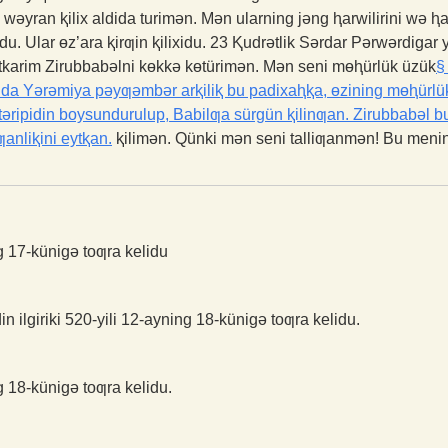
wəyran ⱪilix aldida turimən. Mən ularning jəng ⱨarwilirini wə ⱨar
idu. Ular ɵz’ara ⱪirƣin ⱪilixidu.
23
Ⱪudrətlik Sərdar Pərwərdigar 
ətkarim Zirubbabəlni kɵkkə kɵtürimən. Mən seni mɵⱨürlük üzük
§
 Yərəmiya pəyƣəmbər arⱪiliⱪ bu padixaⱨⱪa, ɵzining mɵⱨürlük ü
 təripidin boysundurulup, Babilƣa sürgün ⱪilinƣan. Zirubbabəl 
anliⱪini eytⱪan.
ⱪilimən. Qünki mən seni talliƣanmən! Bu menin
 17-künigə toƣra kelidu
 ilgiriki 520-yili 12-ayning 18-künigə toƣra kelidu.
 18-künigə toƣra kelidu.