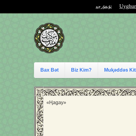
Uyghur
ئۇيغۇرچە
Bax Bәt
Biz Kim?
Muⱪәddәs Ki
«Ⱨagay»