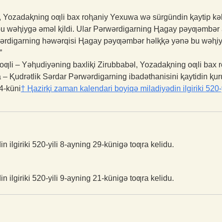
l, Yozadaⱪning oƣli bax roⱨaniy Yexuwa wə sürgündin ⱪaytip kəlg
 bu wəⱨiygə əməl ⱪildi. Ular Pərwərdigarning Ⱨagay pəyƣəmbər a
ərdigarning həwərqisi Ⱨagay pəyƣəmbər həlⱪⱪə yənə bu wəⱨiy
”
 oƣli – Yəⱨudiyəning baxliⱪi Zirubbabəl, Yozadaⱪning oƣli bax 
da – Ⱪudrətlik Sərdar Pərwərdigarning ibadəthanisini ⱪaytidin ⱪur
4-küni
†
Ⱨazirⱪi zaman kalendari boyiqə miladiyədin ilgiriki 520-
 ilgiriki 520-yili 8-ayning 29-künigə toƣra kelidu.
 ilgiriki 520-yili 9-ayning 21-künigə toƣra kelidu.