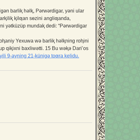
ən barliⱪ həlⱪ, Pərwərdigar, yəni ular
rⱪiliⱪ ⱪilƣan sɵzini angliƣanda,
ni yətküzüp mundaⱪ dedi: “Pərwərdigar
roⱨaniy Yexuwa wə barliⱪ həlⱪning roⱨini
up qiⱪixni baxliwətti.
15
Bu wəⱪə Dari’os
yili 9-ayning 21-künigə toƣra kelidu.