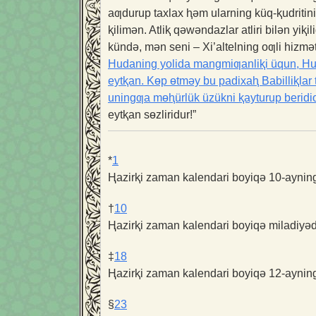
aƣdurup taxlax ⱨəm ularning küq-ⱪudritini 
ⱪilimən. Atliⱪ qəwəndazlar atliri bilən yiⱪil
kündə, mən seni – Xi’altelning oƣli hizm
Hudaning yolida mangmiƣanliⱪi üqun, Huda
eytⱪan. Kɵp ɵtməy bu padixaⱨ Babilliⱪlar
uningƣa mɵⱨürlük üzükni ⱪayturup beridiƣ
eytⱪan sɵzliridur!”
*
1
Ⱨazirⱪi zaman kalendari boyiqə 10-ayning
†
10
Ⱨazirⱪi zaman kalendari boyiqə miladiyədin
‡
18
Ⱨazirⱪi zaman kalendari boyiqə 12-ayning
§
23